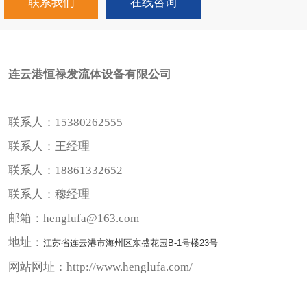
联系我们
在线咨询
连云港恒禄发流体设备有限公司
联系人：15380262555
联系人：王经理
联系人：18861332652
联系人：穆经理
邮箱：henglufa@163.com
地址：
江苏省连云港市海州区东盛花园B-1号楼23号
网站网址：http://www.henglufa.com/