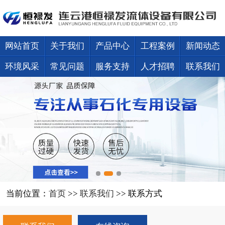
网站首页
关于我们
产品中心
工程案例
新闻动态
环境风采
常见问题
服务支持
人才招聘
联系我们
当前位置：
首页
>>
联系我们
>> 联系方式