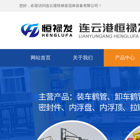
您好，欢迎访问连云港恒禄发流体设备有限公司！
网站首页
关于我们
产品中心
公司简介
企业文化
管道附件金属软
定量装车控制系
浮盘浮筒系列
浮动出油装置
活动梯系列
输油臂维修
鹤管系列
快接盲板
装车平台
拉断阀
配件
维修